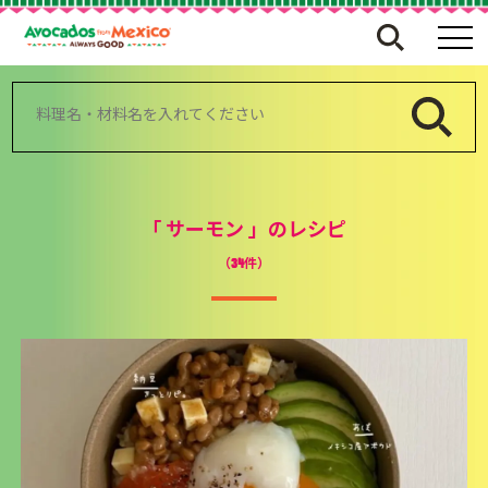
検
索:
「
サーモン
」のレシピ
（34件）