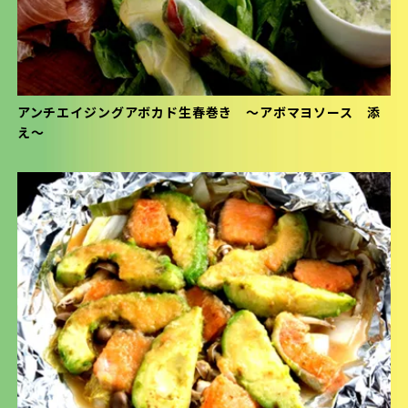
アンチエイジングアボカド生春巻き 〜アボマヨソース 添
え〜