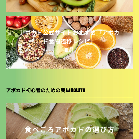
アボカド公式サイトおすすめ
「アボカ
ド食物遷移レシピ」
8選
アボカド初心者のための簡単HOWTO