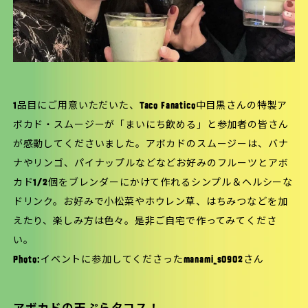
1品目にご用意いただいた、Taco Fanatico中目黒さんの特製ア
ボカド・スムージーが「まいにち飲める」と参加者の皆さん
が感動してくださいました。
アボカドのスムージー
は、バナ
ナやリンゴ、パイナップルなどなどお好みのフルーツとアボ
カド1/2個をブレンダーにかけて作れるシンプル＆ヘルシーな
ドリンク。お好みで小松菜やホウレン草、はちみつなどを加
えたり、楽しみ方は色々。是非ご自宅で作ってみてくださ
い。
Photo:イベントに参加してくださった
manami_s0902
さん