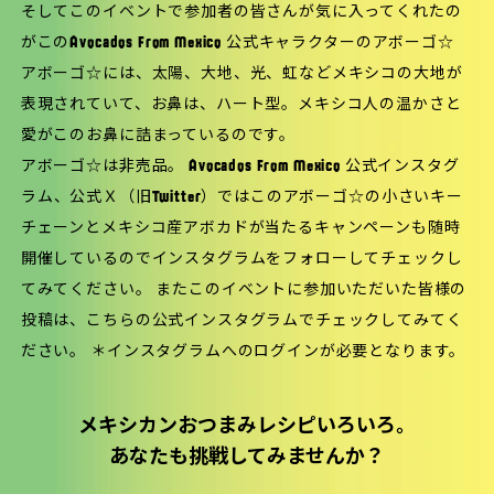
そしてこのイベントで参加者の皆さんが気に入ってくれたの
がこのAvocados From Mexico 公式キャラクターのアボーゴ☆
アボーゴ☆には、太陽、大地、光、虹などメキシコの大地が
表現されていて、お鼻は、ハート型。メキシコ人の温かさと
愛がこのお鼻に詰まっているのです。
アボーゴ☆は非売品。
Avocados From Mexico 公式インスタグ
ラム
、
公式Ｘ（旧Twitter）
ではこのアボーゴ☆の小さいキー
チェーンとメキシコ産アボカドが当たるキャンペーンも随時
開催しているのでインスタグラムをフォローしてチェックし
てみてください。 またこのイベントに参加いただいた皆様の
投稿は、こちらの
公式インスタグラム
でチェックしてみてく
ださい。 ＊インスタグラムへのログインが必要となります。
メキシカンおつまみレシピいろいろ。
あなたも挑戦してみませんか？