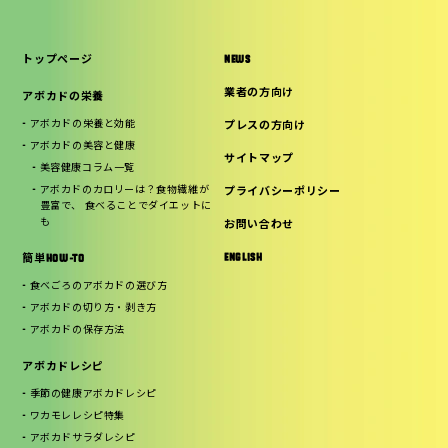
トップページ
NEWS
業者の方向け
アボカドの栄養
アボカドの栄養と効能
プレスの方向け
アボカドの美容と健康
サイトマップ
美容健康コラム一覧
アボカドのカロリーは？食物繊維が
プライバシーポリシー
豊富で、 食べることでダイエットに
も
お問い合わせ
ENGLISH
簡単HOW-TO
食べごろのアボカドの選び方
アボカドの切り方・剥き方
アボカドの保存方法
アボカドレシピ
季節の健康アボカドレシピ
ワカモレレシピ特集
アボカドサラダレシピ