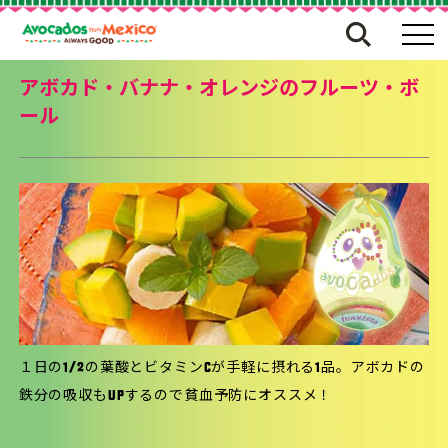
アボカド・バナナ・オレンジのフルーツ・ボ
ール
１日の1/2の葉酸とビタミンCが手軽に摂れる1品。アボカドの
鉄分の吸収もUPするので貧血予防にオススメ！