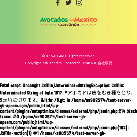
© 2016 APEAM all rights reserved.
Copyright Published by Hopscotch Japan K.K:会社概要
Fatal error
: Uncaught JSMin_UnterminatedStringException: JSMin:
Unterminated String at byte 1617: "アボカドは皮をむき種をとり、
2㎝角に切ります。&lt;br /&gt; in /home/xs902574/test-server-
gb-apeam.com/public_html/wp-
content/plugins/autoptimize/classes/external/php/jsmin.php:214 Stack
trace: #0 /home/xs902574/test-server-gb-
apeam.com/public_html/wp-
content/plugins/autoptimize/classes/external/php/jsmin.php(152):
JSMin->action(1) #1 /home/xs902574/test-server-gb-