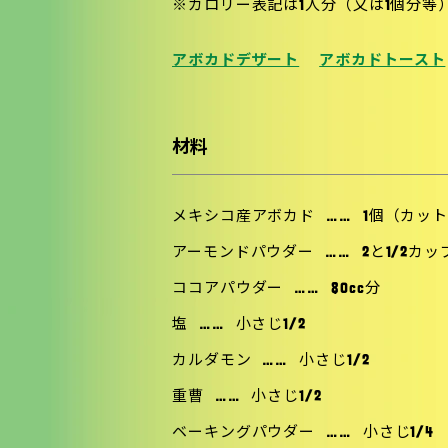
※カロリー表記は1人分（又は1個分等
アボカドデザート
アボカドトースト
材料
メキシコ産アボカド
……
1個（カッ
アーモンドパウダー
……
2と1/2カッ
ココアパウダー
……
80cc分
塩
……
小さじ1/2
カルダモン
……
小さじ1/2
重曹
……
小さじ1/2
ベーキングパウダー
……
小さじ1/4