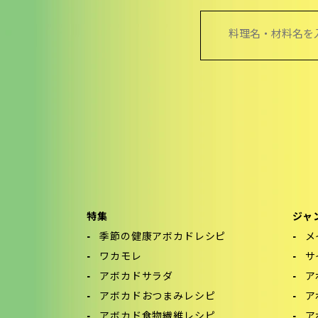
検
索:
特集
ジャ
季節の健康アボカドレシピ
メ
ワカモレ
サ
アボカドサラダ
ア
アボカドおつまみレシピ
ア
アボカド食物繊維レシピ
ア