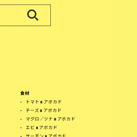
食材
トマト x アボカド
チーズ x アボカド
マグロ／ツナ x アボカド
エビ x アボカド
サーモン x アボカド