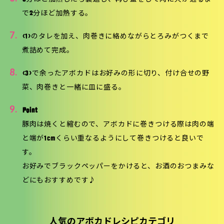
で2分ほど加熱する。
7.
<1>のタレを加え、肉巻きに絡めながらとろみがつくまで
煮詰めて完成。
8.
<3>で余ったアボカドはお好みの形に切り、付け合せの野
菜、肉巻きと一緒に皿に盛る。
9.
Point
豚肉は焼くと縮むので、アボカドに巻きつける際は肉の端
と端が1cmくらい重なるようにして巻きつけると良いで
す。
お好みでブラックペッパーをかけると、お酒のおつまみな
どにもおすすめです♪
人気のアボカドレシピカテゴリ