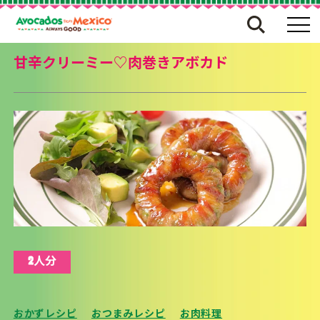
甘辛クリーミー♡肉巻きアボカド
2人分
おかずレシピ
おつまみレシピ
お肉料理