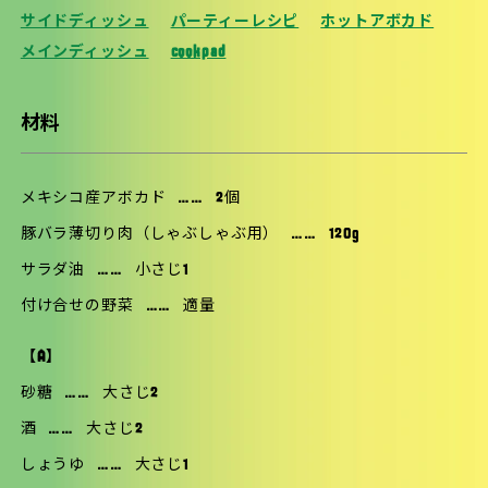
サイドディッシュ
パーティーレシピ
ホットアボカド
メインディッシュ
cookpad
材料
メキシコ産アボカド
……
2個
豚バラ薄切り肉（しゃぶしゃぶ用）
……
120g
サラダ油
……
小さじ1
付け合せの野菜
……
適量
【A】
砂糖
……
大さじ2
酒
……
大さじ2
しょうゆ
……
大さじ1