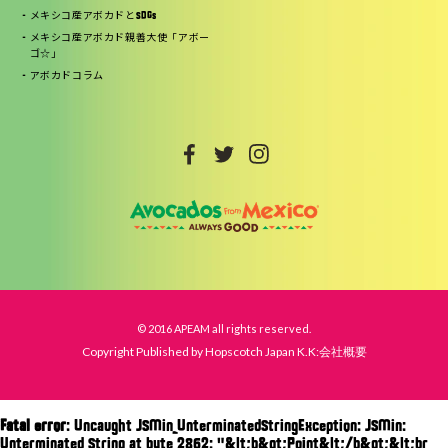
メキシコ産アボカドとSDGs
メキシコ産アボカド親善大使「アボー
ゴ☆」
アボカドコラム
© 2016 APEAM all rights reserved.
Copyright Published by Hopscotch Japan K.K:会社概要
Fatal error
: Uncaught JSMin_UnterminatedStringException: JSMin:
Unterminated String at byte 2862: "&lt;b&gt;Point&lt;/b&gt;&lt;br