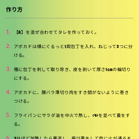
作り方
1.
【A】を混ぜ合わせてタレを作っておく。
2.
アボカドは横にぐるっと1周包丁を入れ、ねじって2つに分
ける。
3.
種に包丁を刺して取り除き、皮を剥いて厚さ1cmの輪切り
にする。
4.
アボカドに、豚バラ薄切り肉をすき間がないように巻き
つける。
5.
フライパンにサラダ油を中火で熱し、<4>を並べて蓋をす
る。
6.
3分ほど加熱したら裏返し、再び蓋をして肉に火が通るま