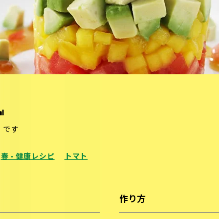
l
）です
春 - 健康レシピ
トマト
作り方