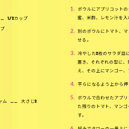
1.
ボウルにアプリコットの
蜜、米酢、レモン汁を入
……
1/2カップ
ップ
2.
別のボウルにトマト、マ
プ
せる。
3.
冷やした2枚のサラダ皿
置き、それぞれの型に、
え、その上にマンゴー、
4.
平らになるよう上から押
5.
ボウルで合わせたアプリ
ャム
……
大さじ2
た残りのトマト、マンゴ
す。
6.