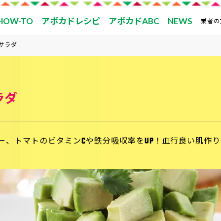
HOW-TO
アボカドレシピ
アボカドABC
NEWS
業者の
サラダ
ラダ
ー、トマトのビタミンCや鉄分吸収率をUP！血行良い肌作