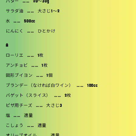
バター
……
20〜30g
サラダ油
……
大さじ1〜2
水
……
500cc
にんにく
……
ひとかけ
A
ローリエ
……
1枚
アンチョビ
……
1枚
固形ブイヨン
……
1個
ブランデー（なければ白ワイン）
……
100cc
バゲット（スライス）
……
2枚
ピザ用チーズ
……
大さじ3
塩
……
適量
こしょう
……
適量
オリーブオイル
……
適量