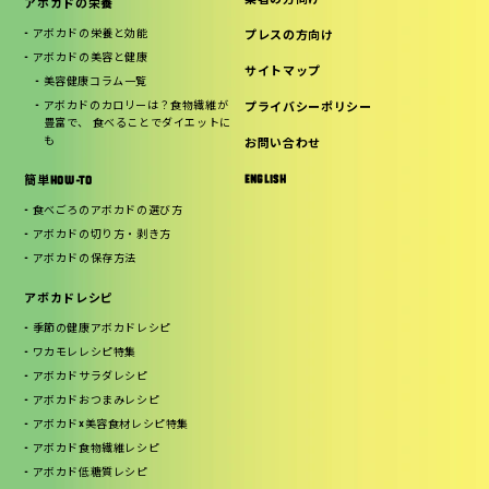
業者の方向け
アボカドの栄養
アボカドの栄養と効能
プレスの方向け
アボカドの美容と健康
サイトマップ
美容健康コラム一覧
アボカドのカロリーは？食物繊維が
プライバシーポリシー
豊富で、 食べることでダイエットに
も
お問い合わせ
ENGLISH
簡単HOW-TO
食べごろのアボカドの選び方
アボカドの切り方・剥き方
アボカドの保存方法
アボカドレシピ
季節の健康アボカドレシピ
ワカモレレシピ特集
アボカドサラダレシピ
アボカドおつまみレシピ
アボカド×美容食材レシピ特集
アボカド食物繊維レシピ
アボカド低糖質レシピ