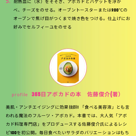
5.
耐熱皿に（水）をそそぎ、アボカドとバゲットを浮か
べ、チーズをのせる。オーブントースターまたは200℃の
オーブンで焦げ目がつくまで焼き色をつける。仕上げにお
好みでセルフィーユをのせる
profile
365日アボカドの本 佐藤俊介(著）
美肌・アンチエイジングに効果抜群! 「食べる美容液」とも言
われる魔法のフルーツ・アボカド。本書では、大人気「アボ
カド料理専門店」をプロデュースする佐藤俊介氏によるレシ
ピ100を初公開。毎日食べたいサラダのバリエーションはもち