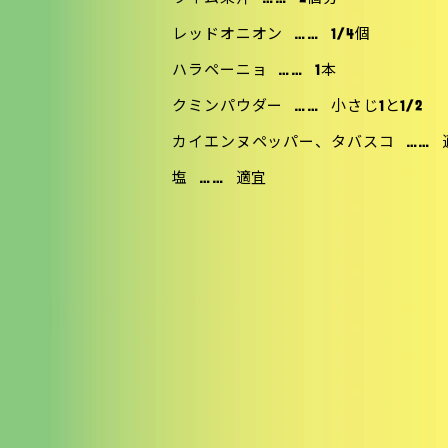
レッドオニオン
……
1/4個
ハラペーニョ
……
1本
クミンパウダー
……
小さじ1と1/2
カイエンヌペッパー、タバスコ
……
塩
……
適宜