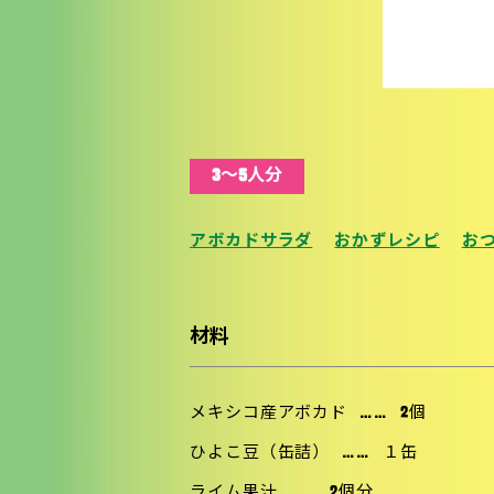
3〜5人分
アボカドサラダ
おかずレシピ
お
材料
メキシコ産アボカド
……
2個
ひよこ豆（缶詰）
……
１缶
ライム果汁
……
2個分