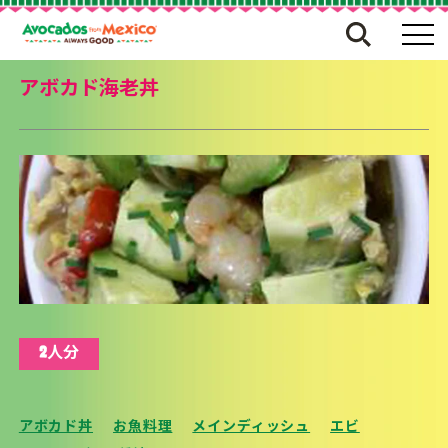
アボカド海老丼
2人分
アボカド丼
お魚料理
メインディッシュ
エビ