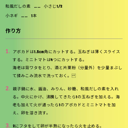
和風だしの素
……
小さじ1/2
小ネギ
……
1本
作り方
1.
アボカドは1.5cm角にカットする。玉ねぎは薄くスライス
する。ミニトマトは4つにカットする。
海老は背ワタをとり、酒と片栗粉（分量外）を少量まぶし
て揉みこみ流水で洗っておく。
2.
親子鍋に水、醤油、みりん、砂糖、和風だしの素を入れ
る。中火にかけ、沸騰してきたら1の玉ねぎを加える。海
老も加えて火が通ったら1のアボカドとミニトマトを加
え、卵を溶き流す。
3.
2にフタをして卵が半熟になったら火を止める。