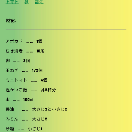
トマト
卵
醤油
材料
アボカド
……
1個
むき海老
……
10尾
卵
……
3個
玉ねぎ
……
1/2個
ミニトマト
……
4個
温かいご飯
……
丼2杯分
水
……
100ml
醤油
……
大さじ2と小さじ2
みりん
……
大さじ2
砂糖
……
小さじ1