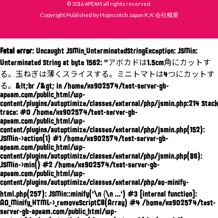
© 2016 APEAM all rights reserved.
Copyright Published by Hopscotch Japan K.K:会社概要
Fatal error
: Uncaught JSMin_UnterminatedStringException: JSMin:
Unterminated String at byte 1562: "アボカドは1.5cm角にカットす
る。玉ねぎは薄くスライスする。ミニトマトは4つにカットす
る。&lt;br /&gt; in /home/xs902574/test-server-gb-
apeam.com/public_html/wp-
content/plugins/autoptimize/classes/external/php/jsmin.php:214 Stack
trace: #0 /home/xs902574/test-server-gb-
apeam.com/public_html/wp-
content/plugins/autoptimize/classes/external/php/jsmin.php(152):
JSMin->action(1) #1 /home/xs902574/test-server-gb-
apeam.com/public_html/wp-
content/plugins/autoptimize/classes/external/php/jsmin.php(86):
JSMin->min() #2 /home/xs902574/test-server-gb-
apeam.com/public_html/wp-
content/plugins/autoptimize/classes/external/php/ao-minify-
html.php(257): JSMin::minify('\n {\n ...') #3 [internal function]:
AO_Minify_HTML->_removeScriptCB(Array) #4 /home/xs902574/test-
server-gb-apeam.com/public_html/wp-