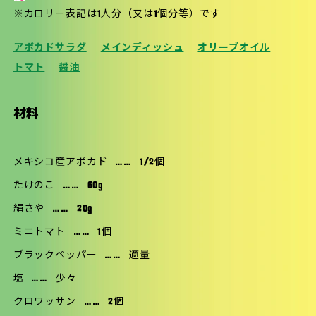
※カロリー表記は1人分（又は1個分等）です
アボカドサラダ
メインディッシュ
オリーブオイル
トマト
醤油
材料
メキシコ産アボカド
……
1/2個
たけのこ
……
60g
絹さや
……
20g
ミニトマト
……
1個
ブラックペッパー
……
適量
塩
……
少々
クロワッサン
……
2個