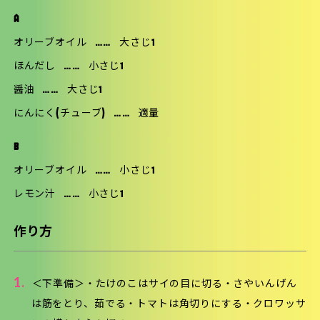
A
オリーブオイル
……
大さじ1
ほんだし
……
小さじ1
醤油
……
大さじ1
にんにく(チューブ)
……
適量
B
オリーブオイル
……
小さじ1
レモン汁
……
小さじ1
作り方
1.
＜下準備＞・たけのこはサイの目に切る・さやいんげん
は筋をとり、茹でる・トマトは角切りにする・クロワッサ