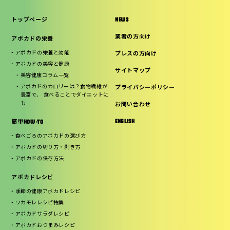
トップページ
NEWS
業者の方向け
アボカドの栄養
アボカドの栄養と効能
プレスの方向け
アボカドの美容と健康
サイトマップ
美容健康コラム一覧
アボカドのカロリーは？食物繊維が
プライバシーポリシー
豊富で、 食べることでダイエットに
も
お問い合わせ
ENGLISH
簡単HOW-TO
食べごろのアボカドの選び方
アボカドの切り方・剥き方
アボカドの保存方法
アボカドレシピ
季節の健康アボカドレシピ
ワカモレレシピ特集
アボカドサラダレシピ
アボカドおつまみレシピ