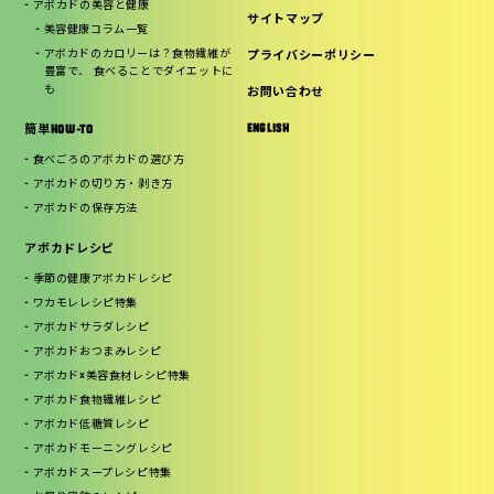
アボカドの美容と健康
サイトマップ
美容健康コラム一覧
アボカドのカロリーは？食物繊維が
プライバシーポリシー
豊富で、 食べることでダイエットに
も
お問い合わせ
ENGLISH
簡単HOW-TO
食べごろのアボカドの選び方
アボカドの切り方・剥き方
アボカドの保存方法
アボカドレシピ
季節の健康アボカドレシピ
ワカモレレシピ特集
アボカドサラダレシピ
アボカドおつまみレシピ
アボカド×美容食材レシピ特集
アボカド食物繊維レシピ
アボカド低糖質レシピ
アボカドモーニングレシピ
アボカドスープレシピ特集