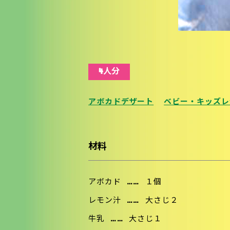
4人分
アボカドデザート
ベビー・キッズレ
材料
アボカド
……
１個
レモン汁
……
大さじ２
牛乳
……
大さじ１