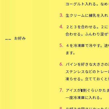
ヨーグルト入れる。な
3.
生クリームに練乳を入
4.
２と３を合わせる。２に
合わせる。ふんわり混ぜ
）
……
お好み
5.
４を冷凍庫で冷やす。途
ます。
6.
パインを好きな大きさ
ステンレスなどのトレー
凍らせる。立てておくと
7.
アイスが8割ぐらいかた
一度冷凍庫に入れる。
8.