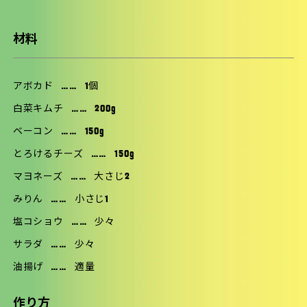
材料
アボカド
……
1個
白菜キムチ
……
200g
ベーコン
……
150g
とろけるチーズ
……
150g
マヨネーズ
……
大さじ2
みりん
……
小さじ1
塩コショウ
……
少々
サラダ
……
少々
油揚げ
……
適量
作り方