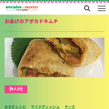
おあげのアボカドキムチ
(4人分)
おかずレシピ
サイドディッシュ
チーズ