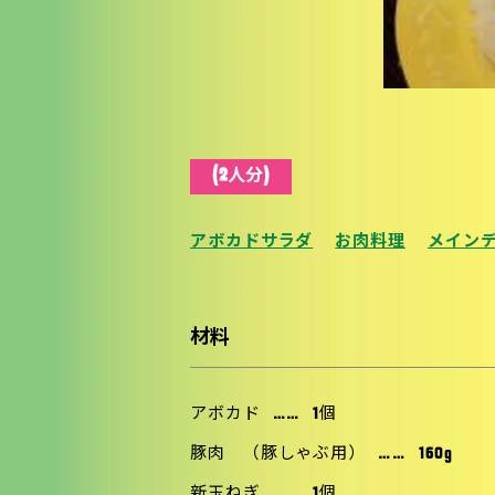
(2人分)
アボカドサラダ
お肉料理
メイン
材料
アボカド
……
1個
豚肉 （豚しゃぶ用）
……
160g
新玉ねぎ
……
1個