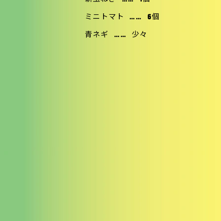
ミニトマト
……
6個
青ネギ
……
少々