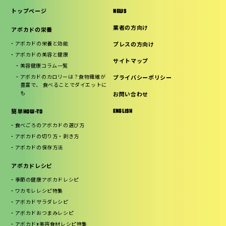
トップページ
NEWS
業者の方向け
アボカドの栄養
アボカドの栄養と効能
プレスの方向け
アボカドの美容と健康
サイトマップ
美容健康コラム一覧
アボカドのカロリーは？食物繊維が
プライバシーポリシー
豊富で、 食べることでダイエットに
も
お問い合わせ
ENGLISH
簡単HOW-TO
食べごろのアボカドの選び方
アボカドの切り方・剥き方
アボカドの保存方法
アボカドレシピ
季節の健康アボカドレシピ
ワカモレレシピ特集
アボカドサラダレシピ
アボカドおつまみレシピ
アボカド×美容食材レシピ特集