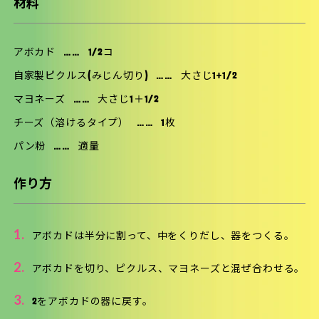
材料
アボカド
……
1/2コ
自家製ピクルス(みじん切り)
……
大さじ1+1/2
マヨネーズ
……
大さじ1＋1/2
チーズ（溶けるタイプ）
……
1枚
パン粉
……
適量
作り方
1.
アボカドは半分に割って、中をくりだし、器をつくる。
2.
アボカドを切り、ピクルス、マヨネーズと混ぜ合わせる。
3.
2をアボカドの器に戻す。