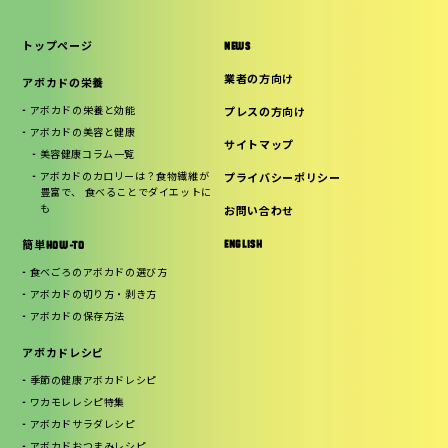
トップページ
NEWS
業者の方向け
アボカドの栄養
アボカドの栄養と効能
プレスの方向け
アボカドの美容と健康
サイトマップ
美容健康コラム一覧
アボカドのカロリーは？食物繊維が
プライバシーポリシー
豊富で、 食べることでダイエットに
も
お問い合わせ
ENGLISH
簡単HOW-TO
食べごろのアボカドの選び方
アボカドの切り方・剥き方
アボカドの保存方法
アボカドレシピ
季節の健康アボカドレシピ
ワカモレレシピ特集
アボカドサラダレシピ
アボカドおつまみレシピ