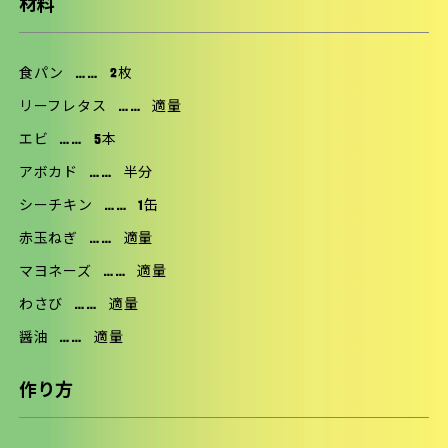
材料
食パン
……
2枚
リーフレタス
……
適量
エビ
……
5本
アボカド
……
半分
シーチキン
……
1缶
赤玉ねぎ
……
適量
マヨネーズ
……
適量
わさび
……
適量
醤油
……
適量
作り方