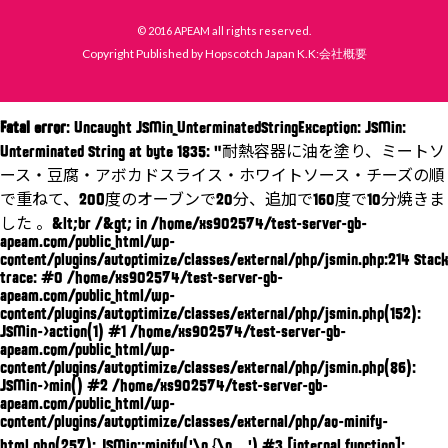
© 2016 APEAM all rights reserved.
Copyright Published by Hopscotch Japan K.K:会社概要
Fatal error
: Uncaught JSMin_UnterminatedStringException: JSMin:
Unterminated String at byte 1835: "耐熱容器に油を塗り、ミートソ
ース・豆腐・アボカドスライス・ホワイトソース・チーズの順
で重ねて、200度のオーブンで20分、追加で160度で10分焼きま
した 。&lt;br /&gt; in /home/xs902574/test-server-gb-
apeam.com/public_html/wp-
content/plugins/autoptimize/classes/external/php/jsmin.php:214 Stack
trace: #0 /home/xs902574/test-server-gb-
apeam.com/public_html/wp-
content/plugins/autoptimize/classes/external/php/jsmin.php(152):
JSMin->action(1) #1 /home/xs902574/test-server-gb-
apeam.com/public_html/wp-
content/plugins/autoptimize/classes/external/php/jsmin.php(86):
JSMin->min() #2 /home/xs902574/test-server-gb-
apeam.com/public_html/wp-
content/plugins/autoptimize/classes/external/php/ao-minify-
html.php(257): JSMin::minify('\n {\n ...') #3 [internal function]: