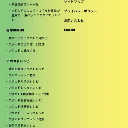
サイトマップ
美容健康コラム一覧
アボカドのカロリーは？食物繊維が
プライバシーポリシー
豊富で、 食べることでダイエットに
も
お問い合わせ
ENGLISH
簡単HOW-TO
食べごろのアボカドの選び方
アボカドの切り方・剥き方
アボカドの保存方法
アボカドレシピ
季節の健康アボカドレシピ
ワカモレレシピ特集
アボカドサラダレシピ
アボカドおつまみレシピ
アボカド×美容食材レシピ特集
アボカド食物繊維レシピ
アボカド低糖質レシピ
アボカドモーニングレシピ
アボカドスープレシピ特集
お祭り家飲みレシピ