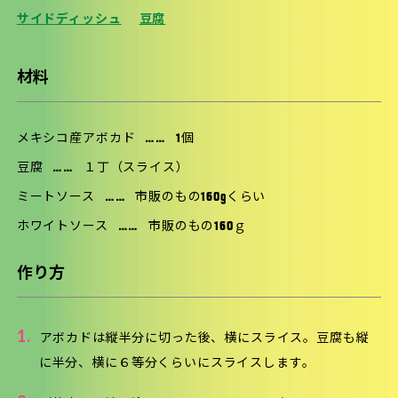
サイドディッシュ
豆腐
材料
メキシコ産アボカド
……
1個
豆腐
……
１丁（スライス）
ミートソース
……
市販のもの160gくらい
ホワイトソース
……
市販のもの160ｇ
作り方
1.
アボカドは縦半分に切った後、横にスライス。豆腐も縦
に半分、横に６等分くらいにスライスします。