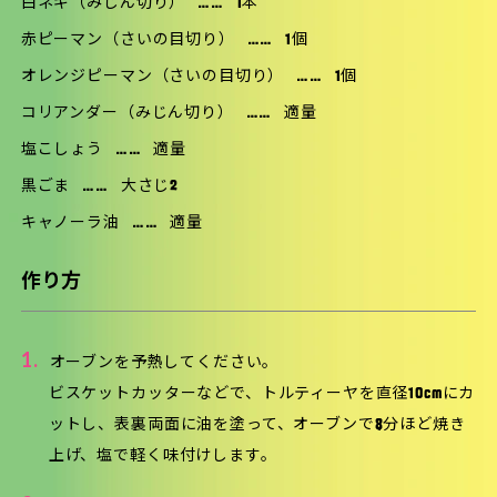
白ネギ（みじん切り）
……
1本
赤ピーマン（さいの目切り）
……
1個
オレンジピーマン（さいの目切り）
……
1個
コリアンダー（みじん切り）
……
適量
塩こしょう
……
適量
黒ごま
……
大さじ2
キャノーラ油
……
適量
作り方
1.
オーブンを予熱してください。
ビスケットカッターなどで、トルティーヤを直径10cmにカ
ットし、表裏両面に油を塗って、オーブンで8分ほど焼き
上げ、塩で軽く味付けします。