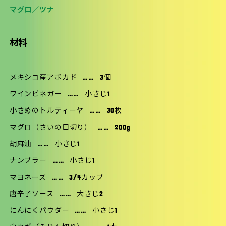
マグロ／ツナ
材料
メキシコ産アボカド
……
3個
ワインビネガー
……
小さじ1
小さめのトルティーヤ
……
30枚
マグロ（さいの目切り）
……
200g
胡麻油
……
小さじ1
ナンプラー
……
小さじ1
マヨネーズ
……
3/4カップ
唐辛子ソース
……
大さじ2
にんにくパウダー
……
小さじ1