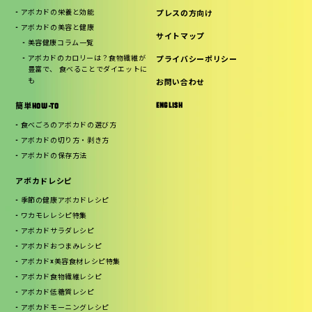
アボカドの栄養と効能
プレスの方向け
アボカドの美容と健康
サイトマップ
美容健康コラム一覧
アボカドのカロリーは？食物繊維が
プライバシーポリシー
豊富で、 食べることでダイエットに
も
お問い合わせ
ENGLISH
簡単HOW-TO
食べごろのアボカドの選び方
アボカドの切り方・剥き方
アボカドの保存方法
アボカドレシピ
季節の健康アボカドレシピ
ワカモレレシピ特集
アボカドサラダレシピ
アボカドおつまみレシピ
アボカド×美容食材レシピ特集
アボカド食物繊維レシピ
アボカド低糖質レシピ
アボカドモーニングレシピ