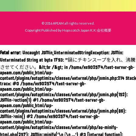
© 2016 APEAM all rights reserved.
Copyright Published by Hopscotch Japan K.K:会社概要
Fatal error
: Uncaught JSMin_UnterminatedStringException: JSMin:
Unterminated String at byte 1793: "鍋にチキンスープを入れ、沸騰
させてください。&lt;br /&gt; in /home/xs902574/test-server-gb-
apeam.com/public_html/wp-
content/plugins/autoptimize/classes/external/php/jsmin.php:214 Stack
trace: #0 /home/xs902574/test-server-gb-
apeam.com/public_html/wp-
content/plugins/autoptimize/classes/external/php/jsmin.php(152):
JSMin->action(1) #1 /home/xs902574/test-server-gb-
apeam.com/public_html/wp-
content/plugins/autoptimize/classes/external/php/jsmin.php(86):
JSMin->min() #2 /home/xs902574/test-server-gb-
apeam.com/public_html/wp-
content/plugins/autoptimize/classes/external/php/ao-minify-
html.php(257): JSMin::minify('\n {\n ...') #3 [internal function]: