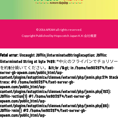
© 2016 APEAM all rights reserved.
Copyright Published by Hopscotch Japan K.K:会社概要
Fatal error
: Uncaught JSMin_UnterminatedStringException: JSMin:
Unterminated String at byte 1489: "中火のフライパンでチョリソー
を約5分焼いてください。&lt;br /&gt; in /home/xs902574/test-
server-gb-apeam.com/public_html/wp-
content/plugins/autoptimize/classes/external/php/jsmin.php:214 Stack
trace: #0 /home/xs902574/test-server-gb-
apeam.com/public_html/wp-
content/plugins/autoptimize/classes/external/php/jsmin.php(152):
JSMin->action(1) #1 /home/xs902574/test-server-gb-
apeam.com/public_html/wp-
content/plugins/autoptimize/classes/external/php/jsmin.php(86):
JSMin->min() #2 /home/xs902574/test-server-gb-
apeam.com/public_html/wp-