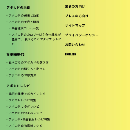
業者の方向け
アボカドの栄養
アボカドの栄養と効能
プレスの方向け
アボカドの美容と健康
サイトマップ
美容健康コラム一覧
アボカドのカロリーは？食物繊維が
プライバシーポリシー
豊富で、 食べることでダイエットに
も
お問い合わせ
ENGLISH
簡単HOW-TO
食べごろのアボカドの選び方
アボカドの切り方・剥き方
アボカドの保存方法
アボカドレシピ
季節の健康アボカドレシピ
ワカモレレシピ特集
アボカドサラダレシピ
アボカドおつまみレシピ
アボカド×美容食材レシピ特集
アボカド食物繊維レシピ