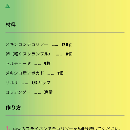
卵
材料
メキシカンチョリソー
……
170ｇ
卵（軽くスクランブル）
……
8個
トルティーヤ
……
4枚
メキシコ産アボカド
……
1個
サルサ
……
1/2カップ
コリアンダー
……
適量
作り方
1.
中火のフライパンでチョリソーを約5分焼いてください。