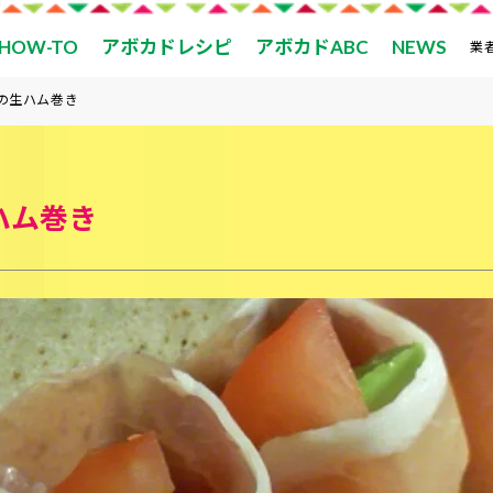
HOW-TO
アボカドレシピ
アボカドABC
NEWS
業
の生ハム巻き
ハム巻き