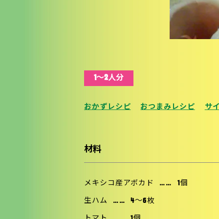
1〜2人分
おかずレシピ
おつまみレシピ
サ
材料
メキシコ産アボカド
……
1個
生ハム
……
4〜6枚
トマト
……
1個