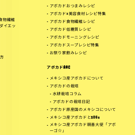
アボカドおつまみレシピ
アボカド×美容食材レシピ特集
食物繊維
アボカド食物繊維レシピ
でダイエッ
アボカド低糖質レシピ
アボカドモーニングレシピ
アボカドスープレシピ特集
お祭り家飲みレシピ
方
アボカドABC
メキシコ産アボカドについて
アボカドの栽培
水耕栽培コラム
アボカドの栽培日記
アボカド原産国のメキシコについて
メキシコ産アボカドとSDGs
メキシコ産アボカド親善大使「アボ
ーゴ☆」