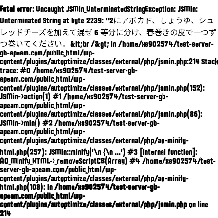
Fatal error
: Uncaught JSMin_UnterminatedStringException: JSMin:
Unterminated String at byte 2239: "2にアボカド、しょうゆ、シュ
レッドチーズを加えて混ぜ 6 等分に分け、春巻きの皮で一つず
つ巻いてください。&lt;br /&gt; in /home/xs902574/test-server-
gb-apeam.com/public_html/wp-
content/plugins/autoptimize/classes/external/php/jsmin.php:214 Stack
trace: #0 /home/xs902574/test-server-gb-
apeam.com/public_html/wp-
content/plugins/autoptimize/classes/external/php/jsmin.php(152):
JSMin->action(1) #1 /home/xs902574/test-server-gb-
apeam.com/public_html/wp-
content/plugins/autoptimize/classes/external/php/jsmin.php(86):
JSMin->min() #2 /home/xs902574/test-server-gb-
apeam.com/public_html/wp-
content/plugins/autoptimize/classes/external/php/ao-minify-
html.php(257): JSMin::minify('\n {\n ...') #3 [internal function]:
AO_Minify_HTML->_removeScriptCB(Array) #4 /home/xs902574/test-
server-gb-apeam.com/public_html/wp-
content/plugins/autoptimize/classes/external/php/ao-minify-
html.php(108): in
/home/xs902574/test-server-gb-
apeam.com/public_html/wp-
content/plugins/autoptimize/classes/external/php/jsmin.php
on line
214