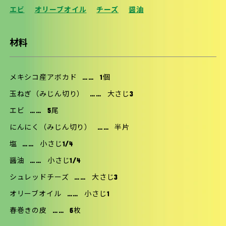
エビ
オリーブオイル
チーズ
醤油
材料
メキシコ産アボカド
……
1個
玉ねぎ（みじん切り）
……
大さじ3
エビ
……
5尾
にんにく（みじん切り）
……
半片
塩
……
小さじ1/4
醤油
……
小さじ1/4
シュレッドチーズ
……
大さじ3
オリーブオイル
……
小さじ1
春巻きの皮
……
6枚