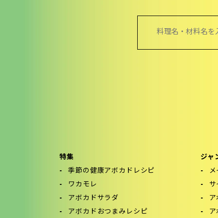
検
索:
特集
ジャ
季節の健康アボカドレシピ
メ
ワカモレ
サ
アボカドサラダ
ア
アボカドおつまみレシピ
ア