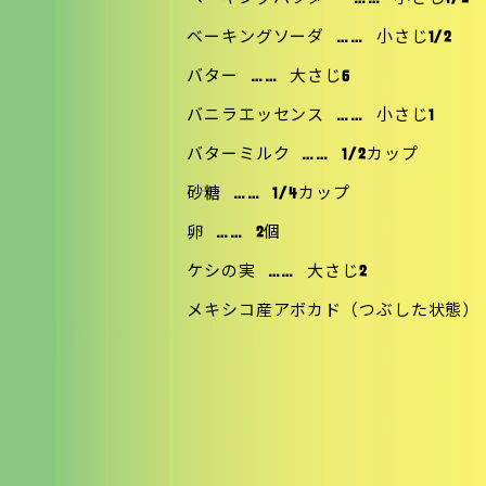
ベーキングソーダ
……
小さじ1/2
バター
……
大さじ6
バニラエッセンス
……
小さじ1
バターミルク
……
1/2カップ
砂糖
……
1/4カップ
卵
……
2個
ケシの実
……
大さじ2
メキシコ産アボカド（つぶした状態）