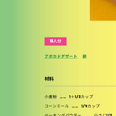
12人分
アボカドデザート
卵
材料
小麦粉
……
1＋1/2カップ
コーンミール
……
1/4カップ
ベーキングパウダー
……
小さじ1/2