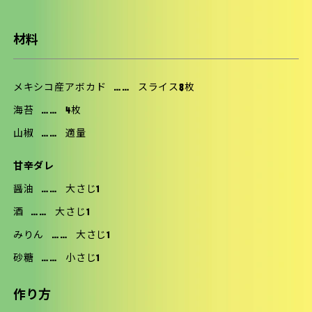
材料
メキシコ産アボカド
……
スライス8枚
海苔
……
4枚
山椒
……
適量
甘辛ダレ
醤油
……
大さじ1
酒
……
大さじ1
みりん
……
大さじ1
砂糖
……
小さじ1
作り方