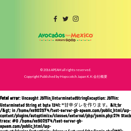
© 2016 APEAM all rights reserved.
Copyright Published by Hopscotch Japan K.K:会社概要
Fatal error
: Uncaught JSMin_UnterminatedStringException: JSMin:
Unterminated String at byte 1341: "甘辛ダレを作ります。&lt;br
/&gt; in /home/xs902574/test-server-gb-apeam.com/public_html/wp-
content/plugins/autoptimize/classes/external/php/jsmin.php:214 Stack
trace: #0 /home/xs902574/test-server-gb-
apeam.com/public_html/wp-