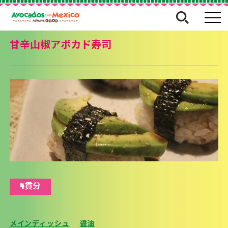
甘辛山椒アボカド寿司
4貫分
メインディッシュ
醤油