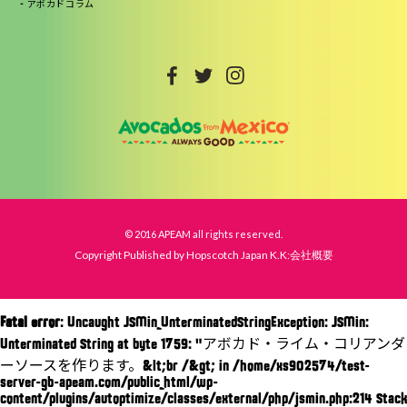
アボカドコラム
© 2016 APEAM all rights reserved.
Copyright Published by Hopscotch Japan K.K:会社概要
Fatal error
: Uncaught JSMin_UnterminatedStringException: JSMin:
Unterminated String at byte 1759: "アボカド・ライム・コリアンダ
ーソースを作ります。&lt;br /&gt; in /home/xs902574/test-
server-gb-apeam.com/public_html/wp-
content/plugins/autoptimize/classes/external/php/jsmin.php:214 Stack