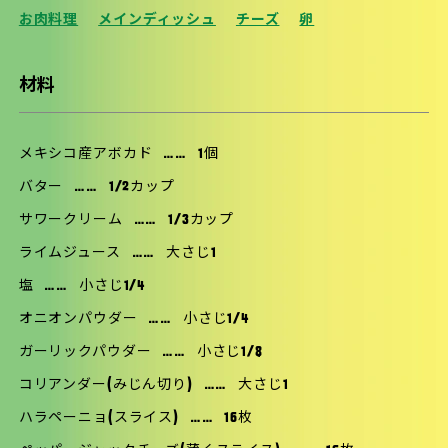
お肉料理
メインディッシュ
チーズ
卵
材料
メキシコ産アボカド
……
1個
バター
……
1/2カップ
サワークリーム
……
1/3カップ
ライムジュース
……
大さじ1
塩
……
小さじ1/4
オニオンパウダー
……
小さじ1/4
ガーリックパウダー
……
小さじ1/8
コリアンダー(みじん切り)
……
大さじ1
ハラペーニョ(スライス)
……
16枚