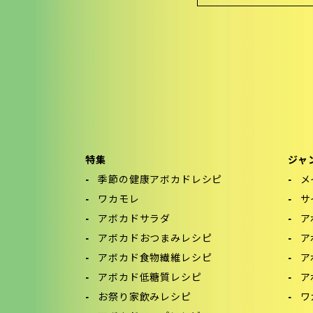
特集
ジャ
季節の健康アボカドレシピ
メ
ワカモレ
サ
アボカドサラダ
ア
アボカドおつまみレシピ
ア
アボカド食物繊維レシピ
ア
アボカド低糖質レシピ
ア
お祭り家飲みレシピ
ワ