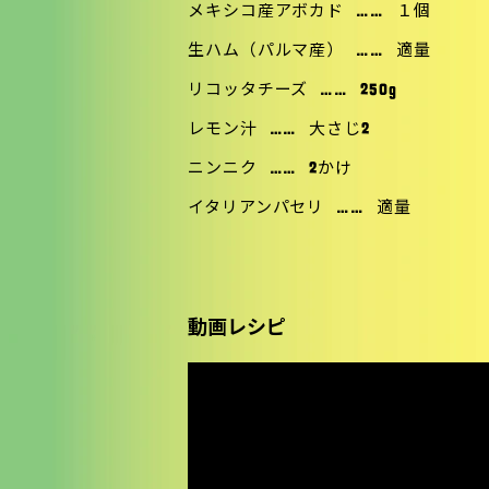
メキシコ産アボカド
……
１個
生ハム（パルマ産）
……
適量
リコッタチーズ
……
250g
レモン汁
……
大さじ2
ニンニク
……
2かけ
イタリアンパセリ
……
適量
動画レシピ