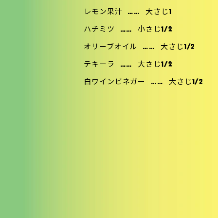
レモン果汁
……
大さじ1
ハチミツ
……
小さじ1/2
オリーブオイル
……
大さじ1/2
テキーラ
……
大さじ1/2
白ワインビネガー
……
大さじ1/2