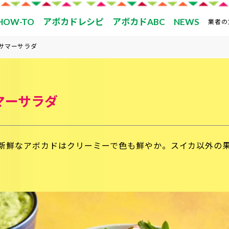
HOW-TO
アボカドレシピ
アボカドABC
NEWS
業者の
サマーサラダ
マーサラダ
新鮮なアボカドはクリーミーで色も鮮やか。スイカ以外の
。