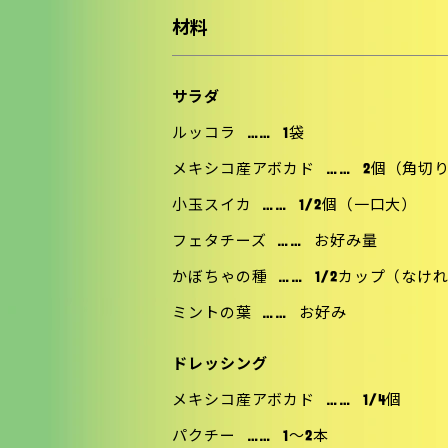
材料
サラダ
ルッコラ
……
1袋
メキシコ産アボカド
……
2個（角切
小玉スイカ
……
1/2個（一口大）
フェタチーズ
……
お好み量
かぼちゃの種
……
1/2カップ（なけ
ミントの葉
……
お好み
ドレッシング
メキシコ産アボカド
……
1/4個
パクチー
……
1～2本