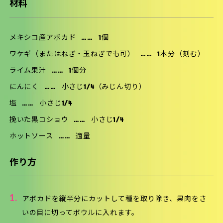
材料
メキシコ産アボカド
……
1個
ワケギ（またはねぎ・玉ねぎでも可）
……
1本分（刻む）
ライム果汁
……
1個分
にんにく
……
小さじ1/4（みじん切り）
塩
……
小さじ1/4
挽いた黒コショウ
……
小さじ1/4
ホットソース
……
適量
作り方
1.
アボカドを縦半分にカットして種を取り除き、果肉をさ
いの目に切ってボウルに入れます。