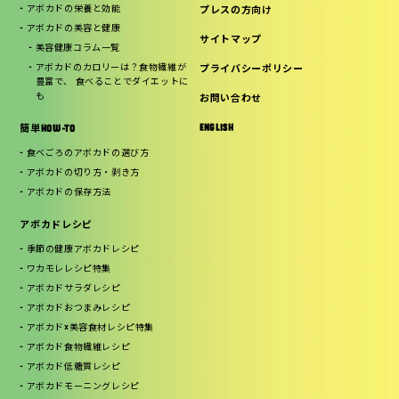
アボカドの栄養と効能
プレスの方向け
アボカドの美容と健康
サイトマップ
美容健康コラム一覧
アボカドのカロリーは？食物繊維が
プライバシーポリシー
豊富で、 食べることでダイエットに
も
お問い合わせ
ENGLISH
簡単HOW-TO
食べごろのアボカドの選び方
アボカドの切り方・剥き方
アボカドの保存方法
アボカドレシピ
季節の健康アボカドレシピ
ワカモレレシピ特集
アボカドサラダレシピ
アボカドおつまみレシピ
アボカド×美容食材レシピ特集
アボカド食物繊維レシピ
アボカド低糖質レシピ
アボカドモーニングレシピ