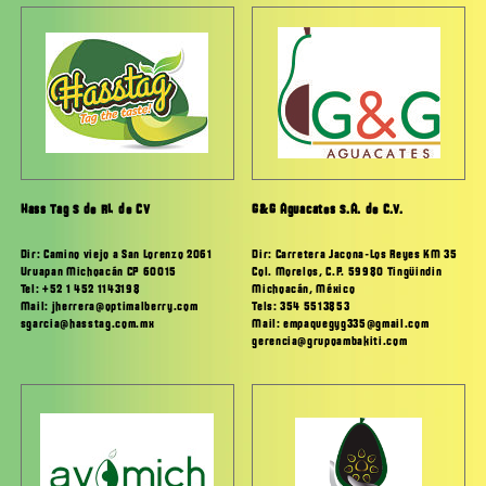
Hass Tag S de RL de CV
G&G Aguacates S.A. de C.V.
Dir: Camino viejo a San Lorenzo 2061
Dir: Carretera Jacona-Los Reyes KM 35
Uruapan Michoacán CP 60015
Col. Morelos, C.P. 59980 Tingüindin
Tel: +52 1 452 1143198
Michoacán, México
Mail: jherrera@optimalberry.com
Tels: 354 5513853
sgarcia@hasstag.com.mx
Mail: empaquegyg335@gmail.com
gerencia@grupoambakiti.com