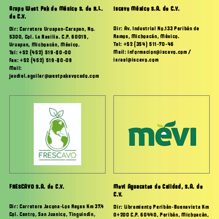
Grupo West Pak de México S. de R.L.
Iscavo México S.A. de C.V.
de C.V.
Dir: Av. Industrial No.133 Peribán de
Dir: Carretera Uruapan-Carapan, No.
Ramos, Michoacán, México.
5300, Col. La Basilia. C.P. 60015,
Tel: +52 (354) 511-70-46
Uruapan, Michoacán, México.
Mail: informacion@iscavo.com /
Tel: +52 (452) 519-80-00
israel@iscavo.com
Fax: +52 (452) 519-80-09
Mail:
jaudiel.aguilar@westpakavocado.com
FRESCAVO S.A. de C.V.
Mevi Aguacates de Calidad, S.A. de
C.V.
Dir: Carretera Jacona-Los Reyes Km 37.4
Dir: Libramiento Peribán-Buenavista Km
Col. Centro, San Juanico, Tinguindín,
0+200 C.P. 60440, Peribán, Michoacán,