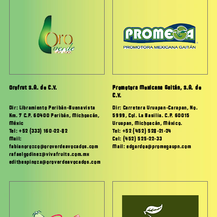
Orofrut S.A. de C.V.
Promotora Mexicana Gaitán, S.A. de
C.V.
Dir: Libramiento Peribán-Buenavista
Dir: Carretera Uruapan-Carapan, No.
Km. 7 C.P. 60400 Peribán, Michoacán,
5999, Col. La Basilia. C.P. 60015
Méxic
Uruapan, Michoacán, México.
Tel: +52 (333) 160-22-82
Tel: +52 (452) 528-21-24
Mail:
Cel: (452) 525-22-33
fabianorozco@oroverdeavocados.com
Mail: edgardoa@promegaupn.com
rafaelgodinez@vivafruits.com.mx
edithespinoza@oroverdeavocados.com