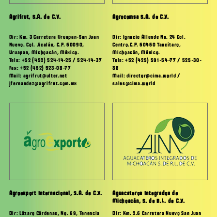
Agrifrut, S.A. de C.V.
Agrocomsa S.A. de C.V.
Dir: Km. 3 Carretera Uruapan-San Juan
Dir: Ignacio Allende No. 24 Col.
Nuevo. Col. Jicalán, C.P. 60090,
Centro.C.P. 60460 Tancítaro,
Uruapan, Michoacán, México.
Michoacán, México.
Tels: +52 (452) 524-14-25 / 524-14-37
Tels: +52 (425) 591-54-77 / 525-30-
Fax: +52 (452) 523-08-77
88
Mail: agrifrut@ulter.net
Mail: director@cima.world /
jfernandez@agrifrut.com.mx
sales@cima.world
Agroexport Internacional, S.A. de C.V.
Aguacateros Integrados de
Michoacán, S. de R.L. de C.V.
Dir: Lázaro Cárdenas, No. 69, Tenencia
Dir: Km. 2.6 Carretera Nuevo San Juan