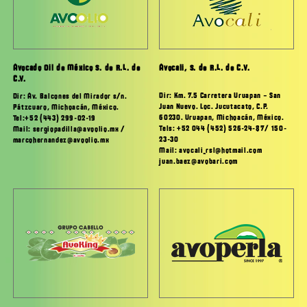
Avocado Oil de México S. de R.L. de
Avocali, S. de R.L. de C.V.
C.V.
Dir: Km. 7.5 Carretera Uruapan – San
Dir: Av. Balcones del Mirador s/n.
Juan Nuevo. Loc. Jucutacato, C.P.
Pátzcuaro, Michoacán, México.
60230. Uruapan, Michoacán, México.
Tel:+52 (443) 299-02-19
Tels: +52 044 (452) 526-24-87/ 150-
Mail: sergiopadilla@avoolio.mx /
23-30
marcohernandez@avoolio.mx
Mail: avocali_rsl@hotmail.com
juan.baez@avobari.com