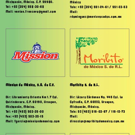
Michoacán, México. C.P. 59980.
México
Tel: +52 (354) 558-30-68
Tels: +52 (354) 551-24-61 / 551-23-53
Mail: ventas.frescavo@gmail.com
Mail:
rdominguez@meviavocados.com.mx
Mission de México, S.A. de C.V.
Moribito S. de R.L.
Dir: Libramiento Oriente Km 1.7 Col.
Dir: Lázaro Cárdenas No. 445 Col. La
Quirindavara. C.P. 60190, Uruapan,
Cofradía, C.P. 60223, Uruapan,
Michoacán, México.
Michoacán, México.
Tel: +52 (452) 503-35-00
Tels: 52 (452) 519-03-67 / 119-12-73
Fax: +52 (452) 503-35-15
Mail:
Mail: fgarcia@missiondemexico.com
direccion@moribitodemexico.com.mx