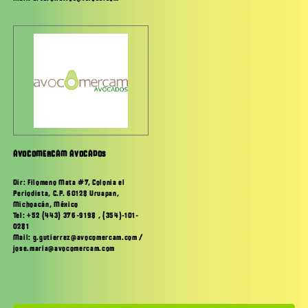
AVOCOMERCAM AVOCADOS
Dir: Filomeno Mata #7, Colonia el
Periodista, C.P. 60128 Uruapan,
Michoacán, México
Tel: +52 (443) 376-9198 , (354)-101-
0281
Mail: g.gutierrez@avocomercam.com /
jose.maria@avocomercam.com