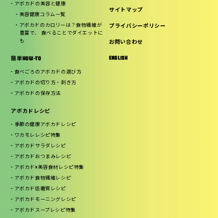
アボカドの美容と健康
サイトマップ
美容健康コラム一覧
アボカドのカロリーは？食物繊維が
プライバシーポリシー
豊富で、 食べることでダイエットに
も
お問い合わせ
ENGLISH
簡単HOW-TO
食べごろのアボカドの選び方
アボカドの切り方・剥き方
アボカドの保存方法
アボカドレシピ
季節の健康アボカドレシピ
ワカモレレシピ特集
アボカドサラダレシピ
アボカドおつまみレシピ
アボカド×美容食材レシピ特集
アボカド食物繊維レシピ
アボカド低糖質レシピ
アボカドモーニングレシピ
アボカドスープレシピ特集