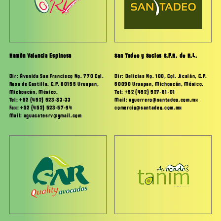
Ramón Valencia Espinosa
San Tadeo y Socios S.P.R. de R.L.
Dir: Avenida San Francisco No. 770 Col.
Dir: Delicias No. 100, Col. Jicalán, C.P.
Rosa de Castilla. C.P. 60155 Uruapan,
60090 Uruapan, Michoacán, México.
Michoacán, México.
Tel: +52 (452) 527-61-01
Tel: +52 (452) 523-83-33
Mail: aguerrero@santadeo.com.mx
Fax: +52 (452) 523-57-94
comercio@santadeo.com.mx
Mail: aguacatesrv@gmail.com