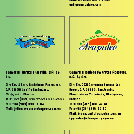
Mail: dionisioo@calavo.com
enirquen@calavo.com
Comercial Agrícola La Viña, S.A. de
Comercializadora de Frutas Acapulco,
C.V.
S.A. de C.V.
Dir: Km. 8 Carr. Tacámbaro-Pátzcuaro.
Dir: Km. 37.5 Carretera Zamora-Los
C.P. 61650 La Viña Tacámbaro,
Reyes. C.P. 59995, San Juanico
Michoacán, México.
Municipio de Tinguindin, Michoacán,
Tels: +52 (459) 596-22-52 / 596-22-56
México.
Fax: +52 (459) 596-18-53
Tels:+52 (354) 551-30-81
Mail: julio@avocadosdongoyo.com.mx
Fax:+52 (354) 551-30-83
Mail: jsahagun@cfacapulco.com.mx
igonzalez@cfacapulco.com.mx