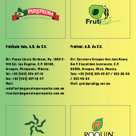
Frutícola Velo, S.A. de C.V.
Frutival, S.A. de C.V.
Dir: Paseo Lázaro Cárdenas, No. 1699 C-
Dir: Carretera Uruapan-San Juan Nuevo
410 Col. Los Angeles, C.P. 60160,
Km.7.3 Localidad Jucutacato. C.P.
Uruapan, Michoacán, México.
60230, Uruapan, Mich. Mexico.
Tel: +52 (452) 524-07-10
Tels: +52 (452) 524-22-87 / 523-38-50
Fax: +52 (452) 527-18-47
/ 523-46-62
Mail:
Mail: yval@prodigy.net.mx
rodolfovl@aguacatespurepecha.com.mx
ricardovl@aguacatespurepecha.com.mx