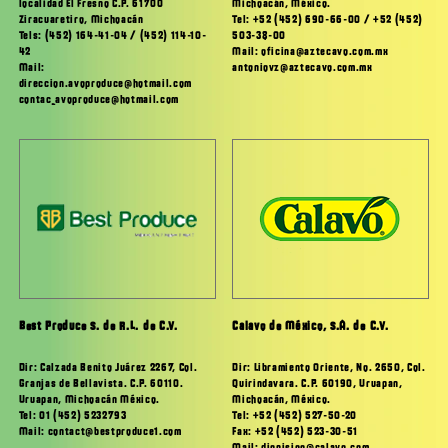
Michoacán, México.
localidad El Fresno C.P. 61700
Tel: +52 (452) 690-66-00 / +52 (452)
Ziracuaretiro, Michoacán
503-38-00
Tels: (452) 164-41-04 / (452) 114-10-
Mail: oficina@aztecavo.com.mx
42
antoniovz@aztecavo.com.mx
Mail:
direccion.avoproduce@hotmail.com
contac_avoproduce@hotmail.com
Best Produce S. de R.L. de C.V.
Calavo de México, S.A. de C.V.
Dir: Calzada Benito Juárez 2267, Col.
Dir: Libramiento Oriente, No. 2650, Col.
Granjas de Bellavista. C.P. 60110.
Quirindavara. C.P. 60190, Uruapan,
Uruapan, Michoacán México.
Michoacán, México.
Tel: 01 (452) 5232793
Tel: +52 (452) 527-50-20
Mail: contact@bestproduce1.com
Fax: +52 (452) 523-30-51