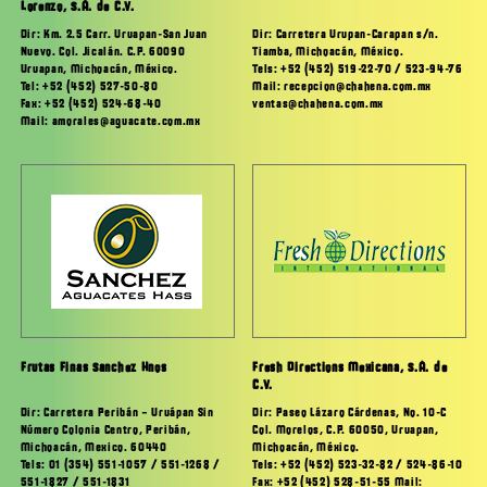
Lorenzo, S.A. de C.V.
Dir: Carretera Urupan-Carapan s/n.
Dir: Km. 2.5 Carr. Uruapan-San Juan
Tiamba, Michoacán, México.
Nuevo. Col. Jicalán. C.P. 60090
Tels: +52 (452) 519-22-70 / 523-94-76
Uruapan, Michoacán, México.
Mail: recepcion@chahena.com.mx
Tel: +52 (452) 527-50-80
ventas@chahena.com.mx
Fax: +52 (452) 524-68-40
Mail: amorales@aguacate.com.mx
Frutas Finas Sanchez Hnos
Fresh Directions Mexicana, S.A. de
C.V.
Dir: Carretera Peribán – Uruápan Sin
Dir: Paseo Lázaro Cárdenas, No. 10-C
Número Colonia Centro, Peribán,
Col. Morelos, C.P. 60050, Uruapan,
Michoacán, Mexico. 60440
Michoacán, México.
Tels: 01 (354) 551-1057 / 551-1268 /
Tels: +52 (452) 523-32-82 / 524-86-10
551-1827 / 551-1831
Fax: +52 (452) 528-51-55 Mail: