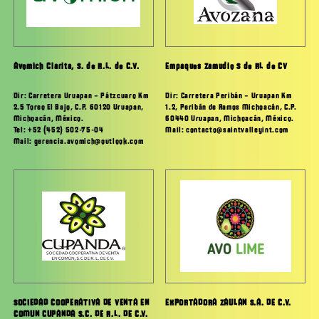
Avomich Clarita, S. de R.L. de C.V.
Empaques Zamudio S de RL de CV
Dir: Carretera Uruapan – Pátzcuaro Km
Dir: Carretera Peribán – Uruapan Km
2.5 Toreo El Bajo, C.P. 60120 Uruapan,
1.2, Peribán de Ramos Michoacán, C.P.
Michoacán, México.
60440 Uruapan, Michoacán, México.
Tel: +52 (452) 502-75-04
Mail: contacto@saintvalleyint.com
Mail: gerencia.avomich@outlook.com
SOCIEDAD COOPERATIVA DE VENTA EN
EXPORTADORA ZAULAN S.A. DE C.V.
COMUN CUPANDA S.C. DE R.L. DE C.V.