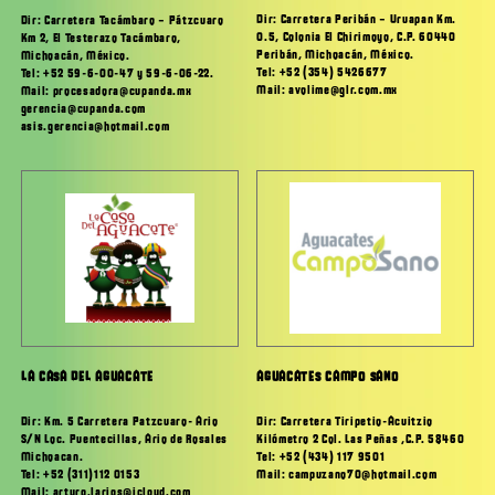
Dir: Carretera Peribán – Uruapan Km.
Dir: Carretera Tacámbaro – Pátzcuaro
0.5, Colonia El Chirimoyo, C.P. 60440
Km 2, El Testerazo Tacámbaro,
Peribán, Michoacán, México.
Michoacán, México.
Tel: +52 (354) 5426677
Tel: +52 59-6-00-47 y 59-6-06-22.
Mail: avolime@glr.com.mx
Mail: procesadora@cupanda.mx
gerencia@cupanda.com
asis.gerencia@hotmail.com
LA CASA DEL AGUACATE
AGUACATES CAMPO SANO
Dir: Km. 5 Carretera Patzcuaro- Ario
Dir: Carretera Tiripetio-Acuitzio
S/N Loc. Puentecillas, Ario de Rosales
Kilómetro 2 Col. Las Peñas ,C.P. 58460
Michoacan.
Tel: +52 (434) 117 9501
Tel: +52 (311)112 0153
Mail: campuzano70@hotmail.com
Mail: arturo.larios@icloud.com