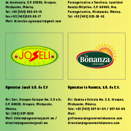
de Jucutacato. C.P. 60230, Uruapan,
Parangaricutiro a Tancítaro, Localidad
Michoacán, México.
Rancho Milpillas. C.P. 60490, Nvo.
Tel: +52 (452) 502-04-15
Parangaricutiro, Michoacán, México.
Fax:+52 (452)502-05-17
Tel: +52 (452) 523-30-43
Mail: direccion.agroexport@gmail.com
Aguacates Joseli S.A. de C.V
Aguacates La Bonanza, S.A. de C.V.
Dir: Carr. Uruapan-Carapan Km. 2.5 s/n.
Dir: Camino a Cutzato Km. 3.5, Uruapan,
C.P. 60030, Uruapan, Michoacán,
Michoacán, México.
México.
Tels: +52 (452) 527-61-54 / 527-66-66
Tel: (452) 527-1820
Mail:
Mail: lidiatm@aguacatesjoseli.mx /
gvillasenor@aguacateslabonanza.com
eliastrm@aguacatesjoseli.mx
direccion@aguacateslabonanza.com