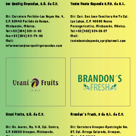
Sar Quality Avocados, S.A. de C.V.
Tanim Huata Kupanda S.P.R. de R.L.
Dir: Carretera Peribán-Los Reyes Km. 4,
Dir: Carr. San Juan-Tancítaro Km 7n Col.
C.P. 60440 Peribán de Ramos,
Los Lobos, C.P. 40690 Nuevo
Michoacán, México.
Parangaricutiro, Michoacán, México.
Tel:+52 (354) 551-11-93
Tel:+52 (452) 524-26-27
Fax:+52 (354) 511-74-95
Mail:
Mail:
tanimhuatakupanda_spr@hotmail.com
informacion@sarqualityavocados.com
Urani Fruits, S.A. de C.V.
Brandon´s Fresh, S de R.L. de C.V.
Dir: Av. Juarez, No. 4-B, Col. Centro,
Dir: Carretera Uruapan-Apatzingán Km.
C.P. 60000 Uruapan, Michoacán,
87, Col. Arroyo Colorado, Uruapan,