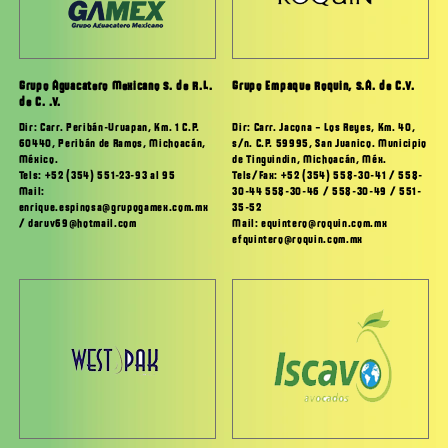
Grupo Aguacatero Mexicano S. de R.L.
Grupo Empaque Roquin, S.A. de C.V.
de C. .V.
Dir: Carr. Jacona – Los Reyes, Km. 40,
Dir: Carr. Peribán-Uruapan, Km. 1 C.P.
s/n. C.P. 59995, San Juanico. Municipio
60440, Peribán de Ramos, Michoacán,
de Tinguindin, Michoacán, Méx.
México.
Tels/Fax: +52 (354) 558-30-41 / 558-
Tels: +52 (354) 551-23-93 al 95
30-44 558-30-46 / 558-30-49 / 551-
Mail:
35-52
enrique.espinosa@grupogamex.com.mx
Mail: equintero@roquin.com.mx
/ daruv69@hotmail.com
efquintero@roquin.com.mx