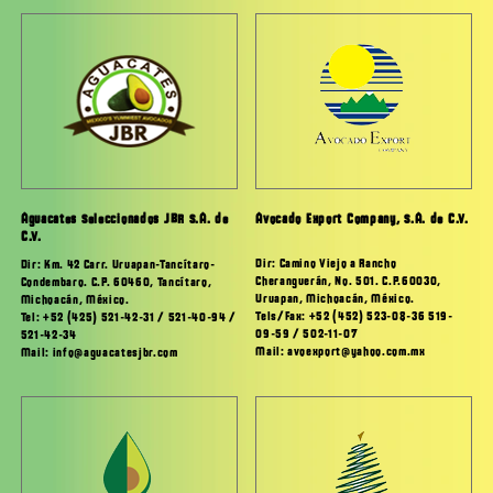
Aguacates Seleccionados JBR S.A. de
Avocado Export Company, S.A. de C.V.
C.V.
Dir: Camino Viejo a Rancho
Dir: Km. 42 Carr. Uruapan-Tancítaro-
Cheranguerán, No. 501. C.P.60030,
Condembaro. C.P. 60460, Tancítaro,
Uruapan, Michoacán, México.
Michoacán, México.
Tels/Fax: +52 (452) 523-08-36 519-
Tel: +52 (425) 521-42-31 / 521-40-94 /
09-59 / 502-11-07
521-42-34
Mail: avoexport@yahoo.com.mx
Mail: info@aguacatesjbr.com