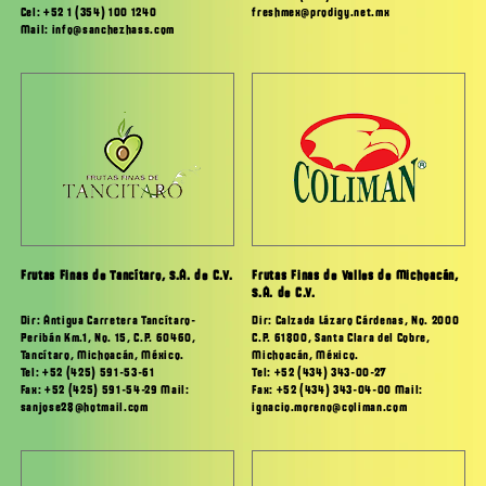
Cel: +52 1 (354) 100 1240
freshmex@prodigy.net.mx
Mail: info@sanchezhass.com
Frutas Finas de Tancítaro, S.A. de C.V.
Frutas Finas de Valles de Michoacán,
S.A. de C.V.
Dir: Antigua Carretera Tancítaro-
Dir: Calzada Lázaro Cárdenas, No. 2000
Peribán Km.1, No. 15, C.P. 60460,
C.P. 61800, Santa Clara del Cobre,
Tancítaro, Michoacán, México.
Michoacán, México.
Tel: +52 (425) 591-53-61
Tel: +52 (434) 343-00-27
Fax: +52 (425) 591-54-29 Mail:
Fax: +52 (434) 343-04-00 Mail:
sanjose28@hotmail.com
ignacio.moreno@coliman.com