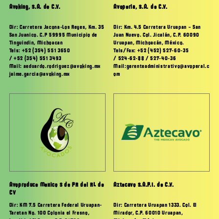
Avoking, S.A. de C.V.
Avoperla, S.A. de C.V.
Dir: Carretera Jacona-Los Reyes, Km. 35
Dir: Km. 4.5 Carretera Uruapan – San
San Juanico. C.P 59995 Municipio de
Juan Nuevo. Col. Jicalán, C.P. 60090
Tinguindin, Michoacan
Uruapan, Michoacán, México.
Tels: +52 (354) 551 3650
Tels/Fax: +52 (452) 527-60-35
/ +52 (354) 551 3493
/ 524-62-88 / 527-40-36
Mail: aeduardo.rodriguez@avoking.mx
Mail:gerenteadministrativo@avoperal.c
jaime.garcia@avoking.mx
om
Avoproduce Mexico S de PR del RL de
Aztecavo S.A.P.I. de C.V.
CV
Dir: Carretera Uruapan 1333. Col. El
Dir: KM 7.5 Carretera Federal Uruapan-
Mirador, C.P. 60010 Uruapan,
Taretan No. 100 Colonia el Fresno,