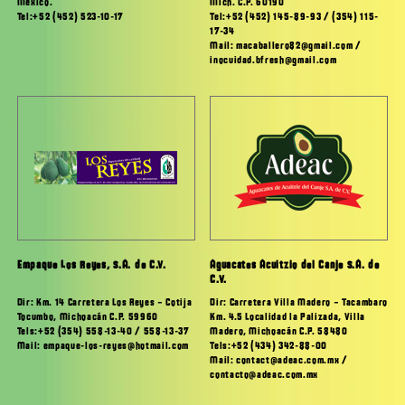
México.
Mich. C.P. 60190
Tel:+52 (452) 523-10-17
Tel:+52 (452) 145-89-93 / (354) 115-
17-34
Mail: macaballero82@gmail.com /
inocuidad.bfresh@gmail.com
Empaque Los Reyes, S.A. de C.V.
Aguacates Acuitzio del Canje S.A. de
C.V.
Dir: Km. 14 Carretera Los Reyes – Cotija
Dir: Carretera Villa Madero – Tacambaro
Tocumbo, Michoacán C.P. 59960
Km. 4.5 Localidad la Palizada, Villa
Tels:+52 (354) 558-13-40 / 558-13-37
Madero, Michoacán C.P. 58480
Mail: empaque-los-reyes@hotmail.com
Tels:+52 (434) 342-88-00
Mail: contact@adeac.com.mx /
contacto@adeac.com.mx