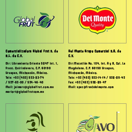
Comercializadora Global Frut S. de
Del Monte Grupo Comercial S.A. de
R.L. de C.V.
C.V.
Dir: Libramiento Oriente 5847 Int. 1,
Dir:Mazatlán No. 104, Int. A y B, Col. La
Fracc. Quirindavara, C.P. 60190
Magdalena. C.P. 60150 Uruapan,
Uruapan, Michoacán, México.
Michoacán, México.
Tels: +52 (452) 523-83-74
Tels: +52 (452) 523-14-14 / 528-89-42
/ 527-62-00 / 524-46-40
Fax: +52 (452) 528-89-47
Mail: jaimerc@globalfrut.com.mx
Mail: spaz@freshdelmonte.com
mariort@globalfrutcom.mx