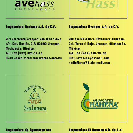
Empacadora Avehass S.A. de C.V.
Empacadora Avohass S.A. de C.V.
Dir: Carretera Uruapan-San Juan nuevo
Dir:Km. 58.3 Carr. Pátzcuaro-Uruapan.
s/n. Col. Jicalán, C.P. 60090 Uruapan,
Col. Toreo el Bajo, Uruapan, Michoacán,
Michoacán, México.
México.
Tel: +52 (452) 523-37-46
Tel: +52 (452) 524-74-02
Mail: administracion@avehass.com.mx
Mail: avohass@hotmail.com
nadiaflores76@hotmail.com
Empacadora de Aguacates San
Empacadora El Durazno S.A. de C.V.